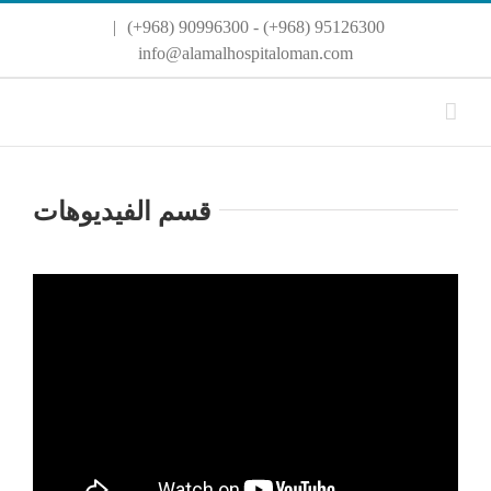
Ski
|
95126300 (968+) - 90996300 (968+)
t
conten
info@alamalhospitaloman.com
قسم الفيديوهات