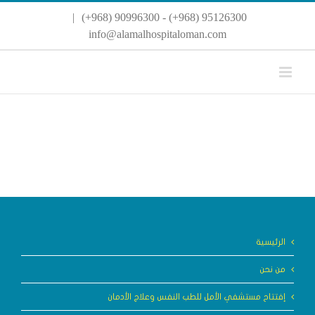
Ski
|
95126300 (968+) - 90996300 (968+)
t
conten
info@alamalhospitaloman.com
الرئيسية
من نحن
إفتتاح مستشفي الأمل للطب النفس وعلاج الأدمان